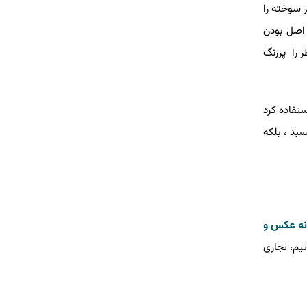
ر سوخته را
ز اصل بودن
 را پررنگ
تفاده کرد
بد ، بلکه
نه عکس و
یم، تجاری