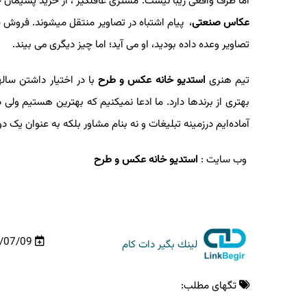
اما ظرف واقعی زیبا نیست. مشتری غافلگیر ، از خرید پشیمان
عکاس صنعتی
، پیام اشتباه در تصاویر منتقل میشوند. فروش شم
تصاویر وعده داده بودید، او می آید؛ اما چیز دیگری می بیند.
تیم هنری
استدیو خانه عکس و طرح
با در اختیار داشتن سال
بهتری از برندها دارد. ما ادعا نمیکنیم که بهترین هستیم ول
آماده‌ایم درزمینه تبلیغات و نه بنام مشاور بلکه به عنوان یک
وب سایت
:
استدیو خانه عکس و طرح
/07/09
لینك بگیر دات كام
تگهای مطلب: