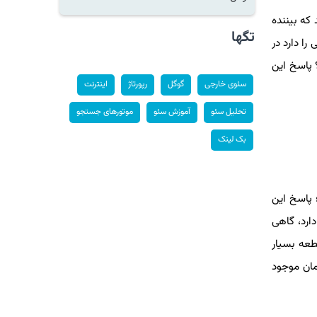
که بیننده
تگها
را دارد در
 پاسخ این
سئوی خارجی
گوگل
رپورتاژ
اینترنت
تحلیل سئو
آموزش سئو
موتورهای جستجو
بک لینک
 پاسخ این
ارد، گاهی
طعه بسیار
مان موجود