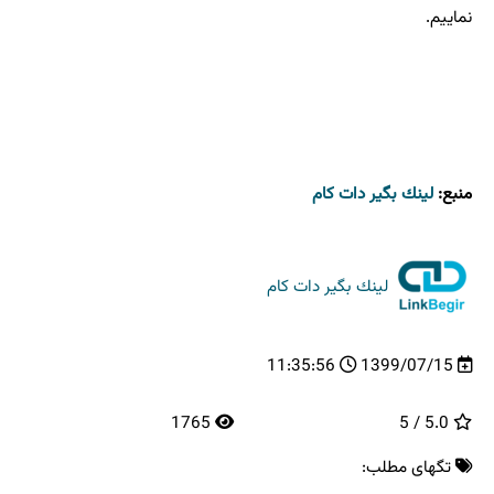
نماییم.
منبع:
لینك بگیر دات كام
لینك بگیر دات كام
11:35:56
1399/07/15
1765
5.0 / 5
تگهای مطلب: