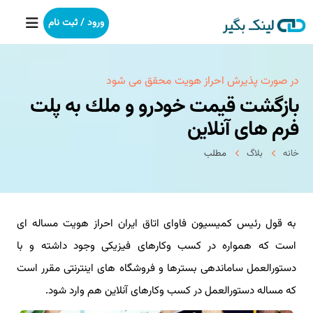
ورود / ثبت نام
خانه
در صورت پذیرش احراز هویت محقق می شود
بازگشت قیمت خودرو و ملك به پلت
بکلینک
فرم های آنلاین
رپورتاژآگهی
خانه
بلاگ
مطلب
خدمات ما
به قول رئیس كمیسیون فاوای اتاق ایران احراز هویت مساله ای
درباره ما
است كه همواره در كسب وكارهای فیزیكی وجود داشته و با
آموزش
دستورالعمل ساماندهی بسترها و فروشگاه های اینترنتی مقرر است
كه مساله دستورالعمل در كسب وكارهای آنلاین هم وارد شود.