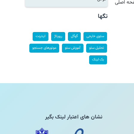
ه اصلی
تگها
سئوی خارجی
گوگل
رپورتاژ
اینترنت
تحلیل سئو
آموزش سئو
موتورهای جستجو
بک لینک
نشان های اعتبار لینک بگیر