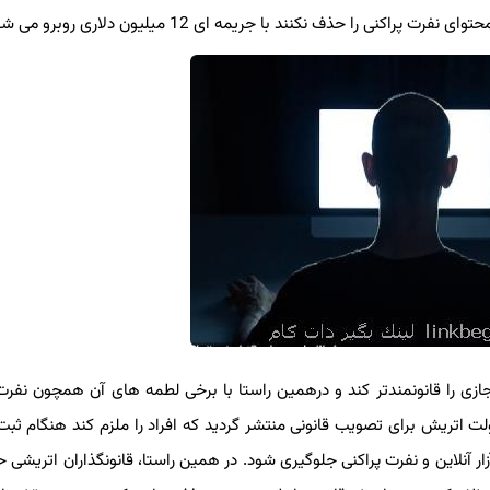
ذف نكنند با جریمه ای 12 میلیون دلاری روبرو می شوند.
ی را قانونمندتر کند و درهمین راستا با برخی لطمه های آن همچون نفرت پر
ریش برای تصویب قانونی منتشر گردید که افراد را ملزم کند هنگام ثبت ک
 آنلاین و نفرت پراکنی جلوگیری شود. در همین راستا، قانونگذاران اتریشی حا