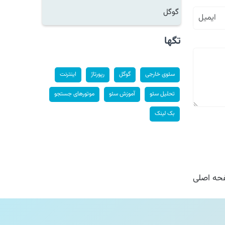
گوگل
تگها
سئوی خارجی
گوگل
رپورتاژ
اینترنت
تحلیل سئو
آموزش سئو
موتورهای جستجو
بک لینک
ه اصلی