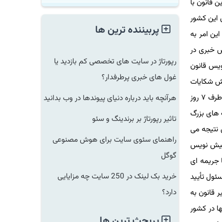
انون با
ن این کشور
پربیننده ترین ها
نه آنها بیش از ۵۰۰ هزار یورو است. این امر به
 خبری در
رپورتاژ در سایت های تخصصی کم بازدید یا
س قانون
غول های خبری پرطرفدار؟
 شکایات
دریافتی طی یک سال خواهند بود. محتوایی که بطور واضح تبهکارانه است باید ۲۴ ساعت بعد از دریافت گزارش و محتوای غیرقانونی باید طرف ۷ روز
هرآنچه باید درباره دنیای پیوندها در وب بدانید
ای بزرگ
تاثیر رپورتاژ بر برندینگ و سئو
نتیجه می
راهنمای سئوی سایت برای هوش مصنوعی
پیش نویس
گوگل
جریمه ای
خرید بک لینک در 250 سایت چه مزایایی
فرمها مسئول تأیید
دارد؟
قانون به
 سال ۲۰۱۹ نیز، تمامی سیمکارتها در کشور
پربحث ترین ها