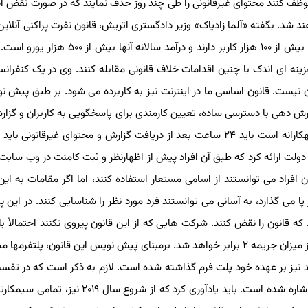
ف کنند محتوای غیرقانونی را طی چند روز حذف نمایند که در صورت نقض این ق
 میلیون یورو) روبرو خواهند شد. بگفته «آلما زادیاک» وزیر دادگستری اتریش، قانون نفرت پراکنی آنلای
که الان در حال تنظیم است، پلت فرم هایی را هدف گرفته که بیش از ۱۰۰ هزار کاربر دارند و درآمد سالا
ینه ای اندک با چنین اقدامات خلاف قانونی مقابله کنند. وی در یک کنفرانس
ست. قانون اساسی ما در اینترنت نیز به کاربرده می شود. بر طبق پیش نوی
دهی با دسترسی ساده، تعیین کارمندی برای پاسخگویی به کاربران و گزارش
 ارائه کرد که طبق آن افراد پیش از اظهارنظر و ثبت کامنت در وب سایت ه
 افراد می توانستند از اسامی مستعار استفاده کنند، اما اگر مقامات به این 
ر پا می گذارد، به آسانی می توانستند فرد مورد نظر را شناسایی کنند. در این 
بود که قانون را نقض کنند. شرکت هایی که از این قانون پیروی نکنند احتمالاً با 
۵۰۰ هزار یورویی روبرو خواهند شد، در صورت تکرار این روند نیز میزان جریمه ۲ برابر خواهد شد. برمبنای پیش نویس این قانون، پلت
 نیز بر عهده خود پلت فرم گذاشته شده است. لازم به ذکر است که در تفسیر 
استفاده از احراز هویت دو عاملی بوسیله شماره موبایل کاربر اشاره شده است. باید یادآوری کرد که از شروع