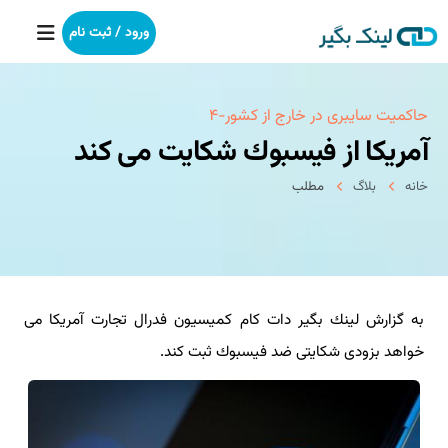
ورود / ثبت نام
خانه
حاكمیت سایبری در خارج از كشور-۴
آمریكا از فیسبوك شكایت می كند
بکلینک
خانه
بلاگ
مطلب
رپورتاژآگهی
خدمات ما
به گزارش لینك بگیر دات كام كمیسیون فدرال تجارت آمریكا می
درباره ما
خواهد بزودی شكایتی ضد فیسبوك ثبت كند.
آموزش