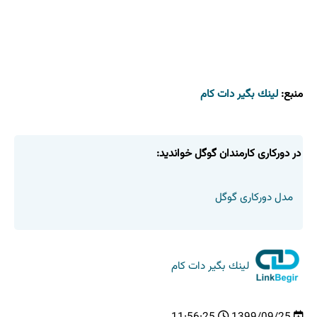
منبع:
لینك بگیر دات كام
در دوركاری كارمندان گوگل خواندید:
مدل دورکاری گوگل
لینك بگیر دات كام
11:56:25
1399/09/25