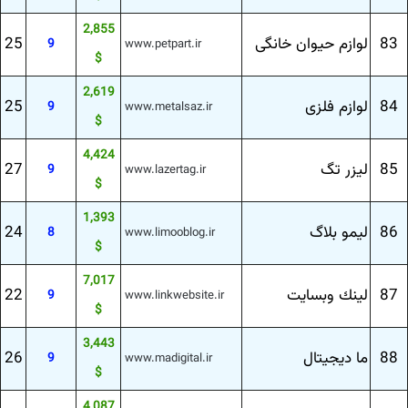
2,855
83
لوازم حیوان خانگی
25
9
www.petpart.ir
$
2,619
84
لوازم فلزی
25
9
www.metalsaz.ir
$
4,424
85
لیزر تگ
27
9
www.lazertag.ir
$
1,393
86
لیمو بلاگ
24
8
www.limooblog.ir
$
7,017
87
لینك وبسایت
22
9
www.linkwebsite.ir
$
3,443
88
ما دیجیتال
26
9
www.madigital.ir
$
4,087