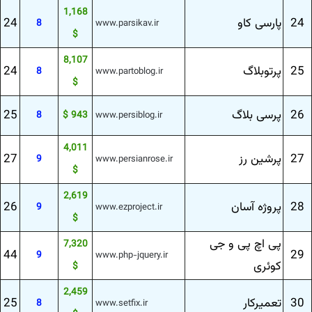
1,168
24
پارسی كاو
24
8
www.parsikav.ir
$
8,107
25
پرتوبلاگ
24
8
www.partoblog.ir
$
26
پرسی بلاگ
25
8
943 $
www.persiblog.ir
4,011
27
پرشین رز
27
9
www.persianrose.ir
$
2,619
28
پروژه آسان
26
9
www.ezproject.ir
$
پی اچ پی و جی
7,320
44
29
9
www.php-jquery.ir
كوئری
$
2,459
30
تعمیركار
25
8
www.setfix.ir