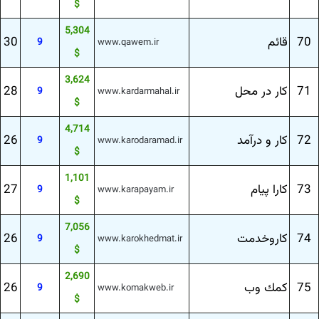
$
5,304
70
قائم
30
9
www.qawem.ir
$
3,624
71
كار در محل
28
9
www.kardarmahal.ir
$
4,714
72
كار و درآمد
26
9
www.karodaramad.ir
$
1,101
73
كارا پیام
27
9
www.karapayam.ir
$
7,056
74
كاروخدمت
26
9
www.karokhedmat.ir
$
2,690
75
كمك وب
26
9
www.komakweb.ir
$