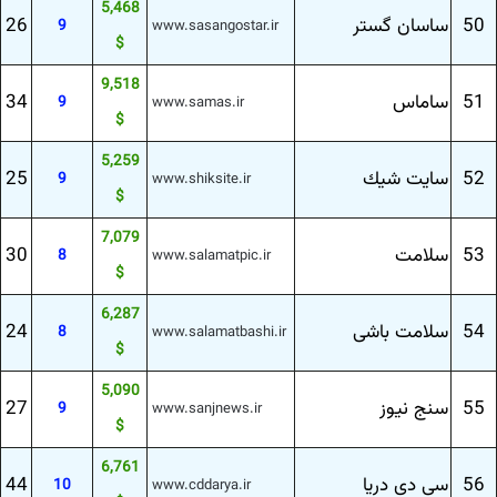
5,468
50
ساسان گستر
26
9
www.sasangostar.ir
$
9,518
51
ساماس
34
9
www.samas.ir
$
5,259
52
سایت شیك
25
9
www.shiksite.ir
$
7,079
53
سلامت
30
8
www.salamatpic.ir
$
6,287
54
سلامت باشی
24
8
www.salamatbashi.ir
$
5,090
55
سنج نیوز
27
9
www.sanjnews.ir
$
6,761
56
سی دی دریا
44
10
www.cddarya.ir