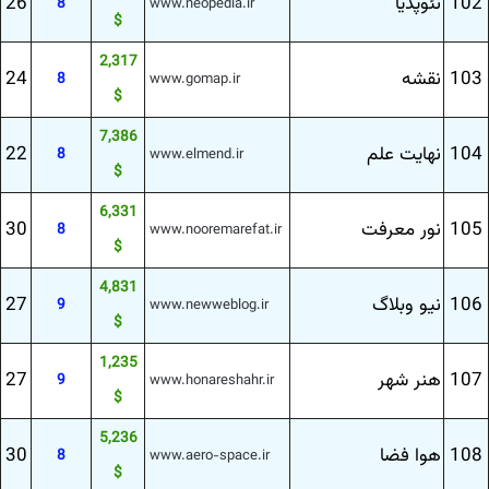
102
نئوپدیا
26
8
www.neopedia.ir
$
2,317
103
نقشه
24
8
www.gomap.ir
$
7,386
104
نهایت علم
22
8
www.elmend.ir
$
6,331
105
نور معرفت
30
8
www.nooremarefat.ir
$
4,831
106
نیو وبلاگ
27
9
www.newweblog.ir
$
1,235
107
هنر شهر
27
9
www.honareshahr.ir
$
5,236
108
هوا فضا
30
8
www.aero-space.ir
$