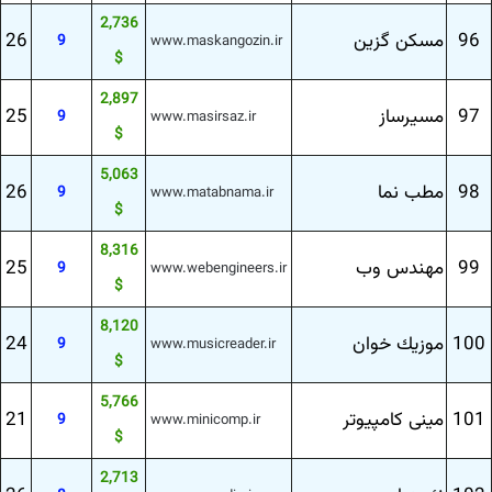
2,736
96
مسكن گزین
26
9
www.maskangozin.ir
$
2,897
97
مسیرساز
25
9
www.masirsaz.ir
$
5,063
98
مطب نما
26
9
www.matabnama.ir
$
8,316
99
مهندس وب
25
9
www.webengineers.ir
$
8,120
100
موزیك خوان
24
9
www.musicreader.ir
$
5,766
101
مینی كامپیوتر
21
9
www.minicomp.ir
$
2,713