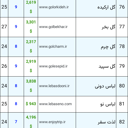
2,619
76
گل اركیده
25
9
www.golorkideh.ir
$
3,301
77
گل بخر
27
9
www.golbekhar.ir
$
2,317
78
گل چرم
24
8
www.golcharm.ir
$
2,919
79
گل سپید
26
9
www.golesepid.ir
$
3,838
80
لباس دونی
24
8
www.lebasdooni.ir
$
81
لباس نو
25
8
943 $
www.lebaseno.com
4,196
82
لذت سفر
24
7
www.enjoytrip.ir
$