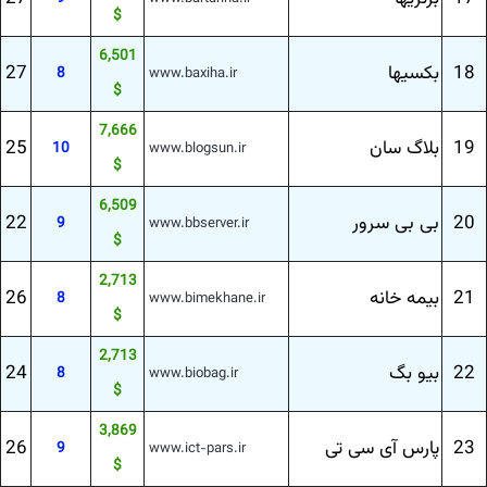
$
6,501
18
بكسیها
27
8
www.baxiha.ir
$
7,666
19
بلاگ سان
25
10
www.blogsun.ir
$
6,509
20
بی بی سرور
22
9
www.bbserver.ir
$
2,713
21
بیمه خانه
26
8
www.bimekhane.ir
$
2,713
22
بیو بگ
24
8
www.biobag.ir
$
3,869
23
پارس آی سی تی
26
9
www.ict-pars.ir
$