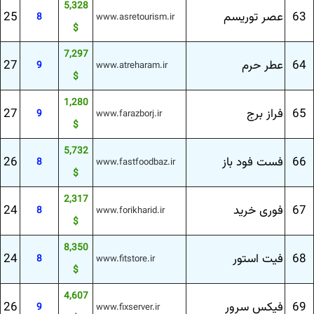
5,328
63
عصر توریسم
25
8
www.asretourism.ir
$
7,297
64
عطر حرم
27
9
www.atreharam.ir
$
1,280
65
فراز برج
27
9
www.farazborj.ir
$
5,732
66
فست فود باز
26
8
www.fastfoodbaz.ir
$
2,317
67
فوری خرید
24
8
www.forikharid.ir
$
8,350
68
فیت استور
24
8
www.fitstore.ir
$
4,607
69
فیكس سرور
26
9
www.fixserver.ir