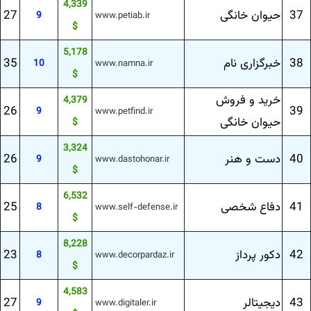
4,339
37
حیوان خانگی
27
9
www.petiab.ir
$
5,178
38
خبرگزاری نام
35
10
www.namna.ir
$
خرید و فروش
4,379
26
39
9
www.petfind.ir
حیوان خانگی
$
3,324
40
دست و هنر
26
9
www.dastohonar.ir
$
6,532
41
دفاع شخصی
25
8
www.self-defense.ir
$
8,228
42
دكور پرداز
23
8
www.decorpardaz.ir
$
4,583
43
دیجیتالر
27
9
www.digitaler.ir