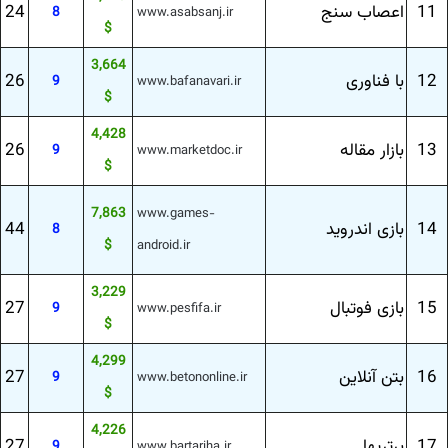
11
اعصاب سنج
24
8
www.asabsanj.ir
$
3,664
12
با فناوری
26
9
www.bafanavari.ir
$
4,428
13
بازار مقاله
26
9
www.marketdoc.ir
$
7,863
www.games-
14
بازی اندروید
44
8
$
android.ir
3,229
15
بازی فوتبال
27
9
www.pesfifa.ir
$
4,299
16
بتن آنلاین
27
9
www.betononline.ir
$
4,226
17
برتریها
27
9
www.bartariha.ir