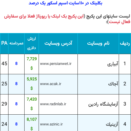
بکلینک در ۱۱۰سایت اسپم اسکور یک درصد
لیست سایتهای این پکیج (
این پکیج بک لینک یا رپورتاژ فعلا برای سفارش
فعال نیست
):
ارزش
ردیف
نام وبسایت
آدرس وبسایت
PA
عمردامنه
دلاری
7,729
1
آبیاری
45
8
www.persianwet.ir
$
5,925
2
آجاك
25
8
www.acak.ir
$
7,420
3
آزمایشگاه رادین
29
8
www.radinlab.ir
$
8,107
4
آزینیك
24
8
www.azinic.ir
$