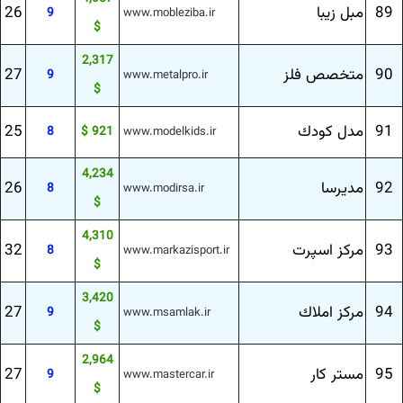
89
مبل زیبا
26
9
www.mobleziba.ir
$
2,317
90
متخصص فلز
27
9
www.metalpro.ir
$
91
مدل كودك
25
8
921 $
www.modelkids.ir
4,234
92
مدیرسا
26
8
www.modirsa.ir
$
4,310
93
مركز اسپرت
32
8
www.markazisport.ir
$
3,420
94
مركز املاك
27
9
www.msamlak.ir
$
2,964
95
مستر كار
27
9
www.mastercar.ir
$