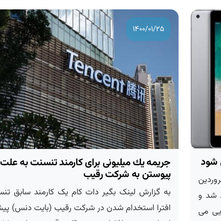
۱۴۰۰/۰۱/۲۵
جریمه یك میلیونی برای كارمند تنسنت به علت
پیوستن به شركت رقیب
کام اپل می خواهد در ۳۱ فروردین
به گزارش لینک بگیر دات کام یک کارمند سابق تنسن
شد و
افترا استخدام شدن در شرکت رقیب (بایت دنس) پیش ا
ی می