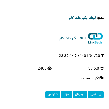
منبع:
لینك بگیر دات كام
لینك بگیر دات كام
23:39:14
1401/01/20
2406
5.0 / 5
تگهای مطلب:
بیت كوین
دیجیتال
رمزارز
كنفرانس