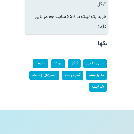
گوگل
خرید بک لینک در 250 سایت چه مزایایی
دارد؟
تگها
سئوی خارجی
گوگل
رپورتاژ
اینترنت
تحلیل سئو
آموزش سئو
موتورهای جستجو
بک لینک