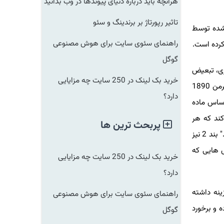
هرآنچه باید درباره دنیای پیوندها در وب بدانید
تاثیر رپورتاژ بر برندینگ و سئو
جریمه صادر شده توسط
راهنمای سئوی سایت برای هوش مصنوعی
گوگل
، تبعیض
خرید بک لینک در 250 سایت چه مزایایی
قیمت، امتناع از عرضه تسهیلات ضروری، گره زدن محصول و قیمت‌گذاری غارتگرانه است. انحصارطلبی طبق بخش 2 قانون ضد تراست شرمن 1890
دارد؟
ساس ماده
2 قانون شرمن بیان می کند که هر
پربحث ترین ها
شخصی که "... هر بخشی از تجارت یا تجارت را در بین چندین ایالت یا با کشورهای خارجی در انحصار خود درآورد، مرتکب جرم تلقی می شود." بند 2 نیز
هایی که
خرید بک لینک در 250 سایت چه مزایایی
دارد؟
 یورو برای گوگل هزینه داشته
راهنمای سئوی سایت برای هوش مصنوعی
 برخورد
گوگل