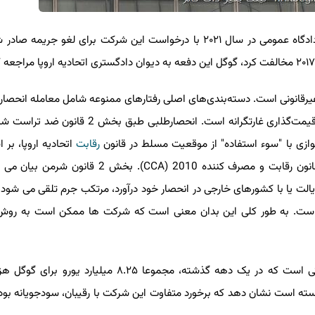
به گزارش لینک بگیر دات کام به نقل از ایسنا، پس از اینکه دادگاه عمومی در سال ۲۰۲۱ با درخواست این شرکت برای لغو 
یرقانونی است. دسته‌بندی‌های اصلی رفتارهای ممنوعه شامل معامله انحصاری
 با "سوء استفاده" از موقعیت مسلط در قانون
رقابت
اتحادیه اروپا، بر ا
102 TFEU است. همچنین غیرقانونی است. استرالیا تحت قانون رقابت و مصرف کننده 2010 (CCA). بخش 
ه است. به طور کلی این بدان معنی است که شرکت ها ممکن است به روش 
این نخستین جریمه از سه جریمه برای شیوه های ضد رقابتی است که در یک دهه گذشته، مجموعا ۸.۲۵ میلیارد
 است نشان دهد که برخورد متفاوت این شرکت با رقیبان، سودجویانه بوده و