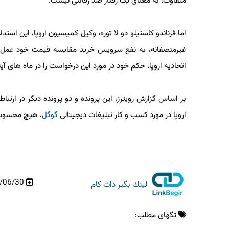
متفاوت، به معنای یک رفتار ضد رقابتی نیست.
اما فرناندو کاستیلو دو لا توره، وکیل کمیسیون اروپا، این استدل
غیرمنصفانه، به نفع سرویس خرید مقایسه قیمت خود عمل کند 
اتحادیه اروپا، حکم خود در مورد این درخواست را در ماه های آیند
بر اساس گزارش رویترز، این پرونده و دو پرونده دیگر در ارتباط
اروپا در مورد کسب و کار تبلیغات دیجیتالی
گوگل
، هیچ محسوب می 
02/06/30
لینك بگیر دات كام
تگهای مطلب: