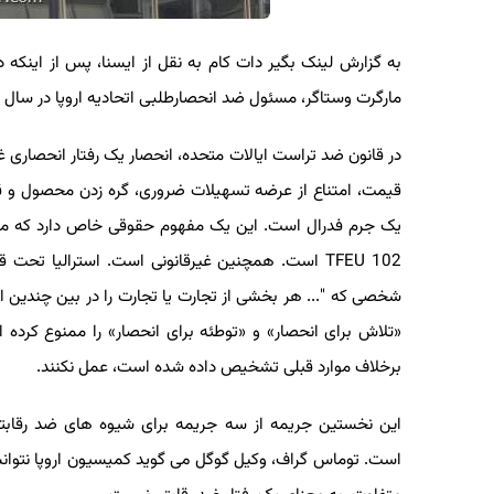
مارگرت وستاگر، مسئول ضد انحصارطلبی اتحادیه اروپا در سال ۲۰۱۷ مخالفت کرد، گوگل این دفعه به دیوان دادگستری اتحادیه اروپا مراجعه کرده است.
در قانون ضد تراست ایالات متحده، انحصار یک رفتار انحصاری غ
یک جرم فدرال است. این یک مفهوم حقوقی خاص دارد که موازی
«تلاش برای انحصار» و «توطئه برای انحصار» را ممنوع کرد
برخلاف موارد قبلی تشخیص داده شده است، عمل نکنند.
است. توماس گراف، وکیل گوگل می گوید کمیسیون اروپا نتوانسته