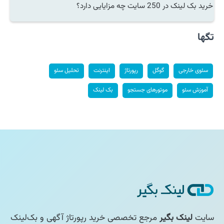
خرید بک لینک در 250 سایت چه مزایایی دارد؟
تگها
سئوی خارجی
گوگل
رپورتاژ
اینترنت
تحلیل سئو
آموزش سئو
موتورهای جستجو
بک لینک
سایت
لینک بگیر
مرجع تخصصی خرید رپورتاژ آگهی و بک‌لینک