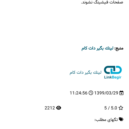
صفحات فیشینگ نشوند.
منبع:
لینك بگیر دات كام
لینك بگیر دات كام
11:24:56
1399/03/29
2212
5.0 / 5
تگهای مطلب: