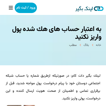
ورود / ثبت نام
به اعتبار حساب های هك شده پول
خانه
واریز نكنید
بکلینک
خانه
بلاگ
مطلب
رپورتاژآگهی
خدمات ما
لینك بگیر دات كام: در صورتیكه ازطریق شماره یا حساب شبكه
درباره ما
اجتماعی دوستان خود با پیام درخواست پول مواجه شدید، قبل از
آموزش
برقراری تماس و اطمینان از صحت هویت ارسال كننده و این
درخواست، پولی واریز نكنید.