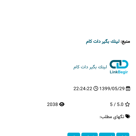
منبع:
لینك بگیر دات كام
لینك بگیر دات كام
22:24:22
1399/05/29
2038
5.0 / 5
تگهای مطلب: