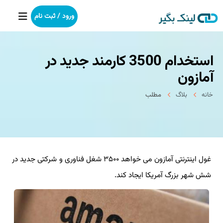
ورود / ثبت نام
استخدام 3500 كارمند جدید در
خانه
آمازون
بکلینک
خانه
بلاگ
مطلب
رپورتاژآگهی
خدمات ما
غول اینترنتی آمازون می خواهد ۳۵۰۰ شغل فناوری و شركتی جدید در
درباره ما
شش شهر بزرگ آمریكا ایجاد كند.
آموزش