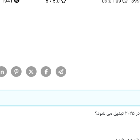
1941
5.0 / 5
09:01:09
13
ده در شب