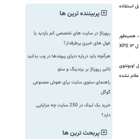
استفاده
پربیننده ترین ها
رپورتاژ در سایت های تخصصی کم بازدید یا
اهرتزی ارتقا یافته است. همینطور
غول های خبری پرطرفدار؟
امکان نصب حداکثر ۳۲ گیگابایت رم بر روی لپ تاپ های مذکور وجود دارد. دو مدل اول مجهز به کارت گرافیک Xe شرکت اینتل بوده و مدل XPS ۱۳
هرآنچه باید درباره دنیای پیوندها در وب بدانید
ه مجهز به سیستم عامل اوبونتوی
تاثیر رپورتاژ بر برندینگ و سئو
 مدل هنوز اعلام نشده
راهنمای سئوی سایت برای هوش مصنوعی
گوگل
خرید بک لینک در 250 سایت چه مزایایی
دارد؟
پربحث ترین ها