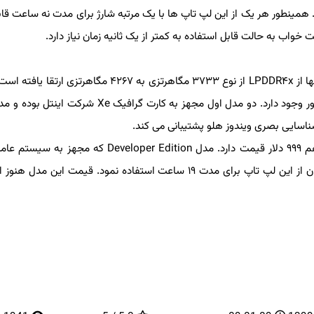
مینطور هر یک از این لپ تاپ ها با یک مرتبه شارژ برای مدت نه ساعت قابل 
ب به حالت قابل استفاده به کمتر از یک ثانیه زمان نیاز دارد.
هر سه لپ تاپ دارای سه پورت تاندربلت ۴ بوده و حافظه رم آنها از LPDDR۴x از نوع ۳۷۳۳ مگاهرتزی به ۴۲۶۷ مگ
قیمت این مدل ۱۲۴۹ دلار است و ساده ترین مدل XPS ۱۳ هم ۹۹۹ دلار قیمت دارد. مدل Developer Edition ک
۲۰.۰۴LTS است و دل می گوید با یک مرتبه شارژ باتری می توان از این لپ تاپ برای مدت ۱۹ ساعت استفاده نمود. قیمت این