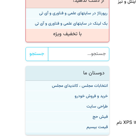
از دست ندهید!
ل و نیز
رپورتاژ در سایتهای علمی و فناوری و آی تی
بک لینک در سایتهای علمی و فناوری و آی تی
با تخفیف ویژه
جستجو
دوستان ما
انتخابات مجلس ، کاندیدای مجلس
خرید و فروش خودرو
طراحی سایت
فیش حج
به گزارش لینک بگیر دات کام به نقل از انگجت، لپ تاپ های به روزشده دل به ترتیب XPS ۱۳ ۲-in-۱، XPS ۱۳ و XPS ۱۳ Developer Edition نام
قیمت بیسیم