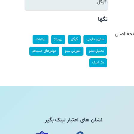
گوگل
تگها
ه اصلی
سئوی خارجی
گوگل
رپورتاژ
اینترنت
تحلیل سئو
آموزش سئو
موتورهای جستجو
بک لینک
نشان های اعتبار لینک بگیر